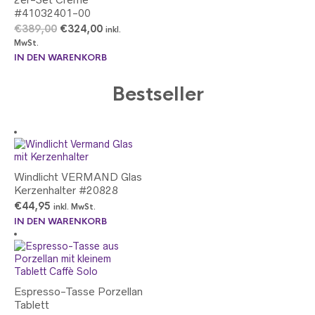
#41032401-00
Ursprünglicher
Aktueller
€
389,00
€
324,00
inkl.
Preis
Preis
MwSt.
war:
ist:
IN DEN WARENKORB
€389,00
€324,00.
Bestseller
Windlicht VERMAND Glas
Kerzenhalter #20828
€
44,95
inkl. MwSt.
IN DEN WARENKORB
Espresso-Tasse Porzellan
Tablett