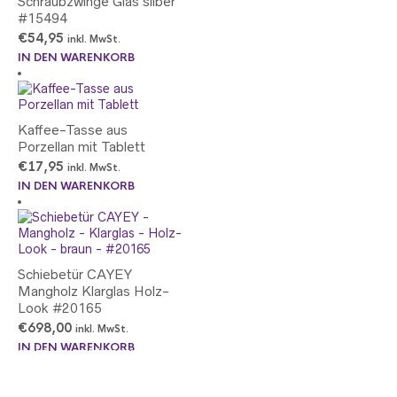
Schraubzwinge Glas silber
#15494
€
54,95
inkl. MwSt.
IN DEN WARENKORB
Kaffee-Tasse aus
Porzellan mit Tablett
€
17,95
inkl. MwSt.
IN DEN WARENKORB
Schiebetür CAYEY
Mangholz Klarglas Holz-
Look #20165
€
698,00
inkl. MwSt.
IN DEN WARENKORB
DÜFTE - DUFTSÄCKCHEN UND DUFT-ÖLE
HOLLÄNDISCHER LANDHAUS-STIL
BLOMUS - RUN BY FAMILY - DRIVEN BY PASSION
(1)
(7)
(18)