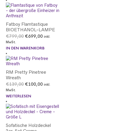
Fatboy Flamtastique
BIOETHANOL-LAMPE
Ursprünglicher
Aktueller
€
799,00
€
699,00
inkl.
Preis
Preis
MwSt.
war:
ist:
IN DEN WARENKORB
€799,00
€699,00.
RM Pretty Pinetree
Wreath
Ursprünglicher
Aktueller
€
139,00
€
100,00
inkl.
Preis
Preis
MwSt.
war:
ist:
WEITERLESEN
€139,00
€100,00.
Sofatische Holzdeckel
2er-Set Creme