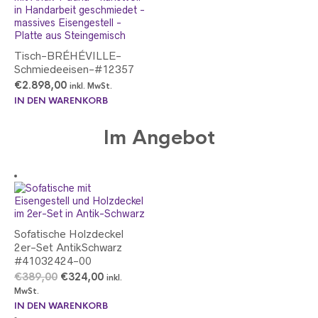
Tisch-BRÉHÉVILLE-
Schmiedeeisen-#12357
€
2.898,00
inkl. MwSt.
IN DEN WARENKORB
Im Angebot
Sofatische Holzdeckel
2er-Set AntikSchwarz
#41032424-00
Ursprünglicher
Aktueller
€
389,00
€
324,00
inkl.
Preis
Preis
MwSt.
war:
ist:
IN DEN WARENKORB
€389,00
€324,00.