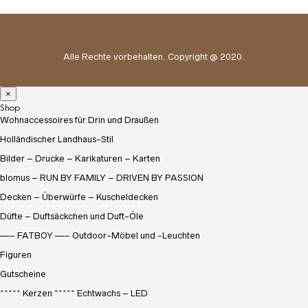
Alle Rechte vorbehalten. Copyright @ 2020.
×
Shop
Wohnaccessoires für Drin und Draußen
Holländischer Landhaus-Stil
Bilder – Drucke – Karikaturen – Karten
blomus – RUN BY FAMILY – DRIVEN BY PASSION
Decken – Überwürfe – Kuscheldecken
Düfte – Duftsäckchen und Duft-Öle
—– FATBOY —– Outdoor-Möbel und -Leuchten
Figuren
Gutscheine
***** Kerzen ***** Echtwachs – LED