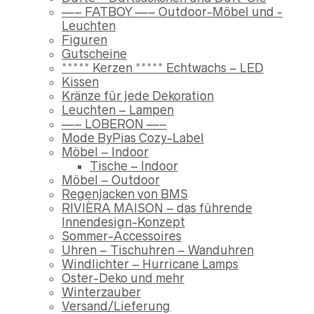
—– FATBOY —– Outdoor-Möbel und -
Leuchten
Figuren
Gutscheine
***** Kerzen ***** Echtwachs – LED
Kissen
Kränze für jede Dekoration
Leuchten – Lampen
—– LOBERON —–
Mode ByPias Cozy-Label
Möbel – Indoor
Tische – Indoor
Möbel – Outdoor
Regenjacken von BMS
RIVIÈRA MAISON – das führende
Innendesign-Konzept
Sommer-Accessoires
Uhren – Tischuhren – Wanduhren
Windlichter – Hurricane Lamps
Oster-Deko und mehr
Winterzauber
Versand/Lieferung