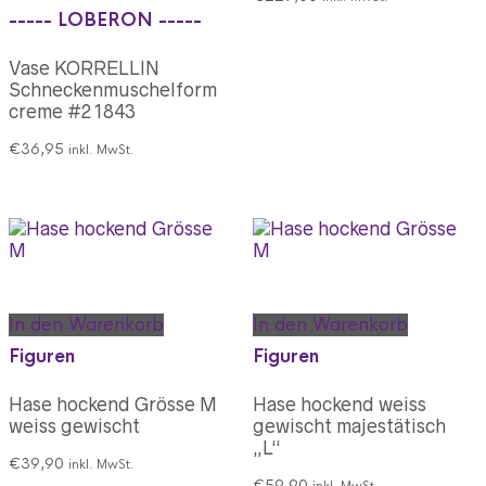
----- LOBERON -----
Vase KORRELLIN
Schneckenmuschelform
creme #21843
€
36,95
inkl. MwSt.
In den Warenkorb
In den Warenkorb
Figuren
Figuren
Hase hockend Grösse M
Hase hockend weiss
weiss gewischt
gewischt majestätisch
„L“
€
39,90
inkl. MwSt.
€
59,90
inkl. MwSt.