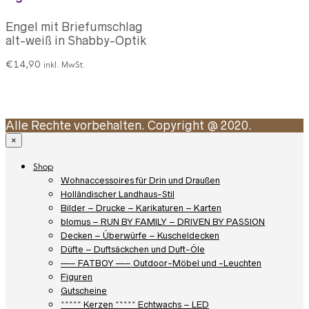
Engel mit Briefumschlag
alt-weiß in Shabby-Optik
€
14,90
inkl. MwSt.
Alle Rechte vorbehalten. Copyright @ 2020.
×
Shop
Wohnaccessoires für Drin und Draußen
Holländischer Landhaus-Stil
Bilder – Drucke – Karikaturen – Karten
blomus – RUN BY FAMILY – DRIVEN BY PASSION
Decken – Überwürfe – Kuscheldecken
Düfte – Duftsäckchen und Duft-Öle
—– FATBOY —– Outdoor-Möbel und -Leuchten
Figuren
Gutscheine
***** Kerzen ***** Echtwachs – LED