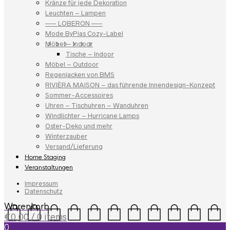
Kränze für jede Dekoration
Leuchten – Lampen
—– LOBERON —–
Mode ByPias Cozy-Label
Möbel – Indoor
Tische – Indoor
Möbel – Outdoor
Regenjacken von BMS
RIVIÈRA MAISON – das führende Innendesign-Konzept
Sommer-Accessoires
Uhren – Tischuhren – Wanduhren
Windlichter – Hurricane Lamps
Oster-Deko und mehr
Winterzauber
Versand/Lieferung
Home Staging
Veranstaltungen
Impressum
Datenschutz
Warenkorb
€
0,00
/ 0 items
0