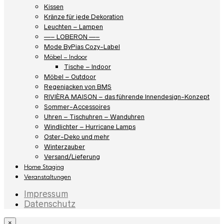
Kissen
Kränze für jede Dekoration
Leuchten – Lampen
—– LOBERON —–
Mode ByPias Cozy-Label
Möbel – Indoor
Tische – Indoor
Möbel – Outdoor
Regenjacken von BMS
RIVIÈRA MAISON – das führende Innendesign-Konzept
Sommer-Accessoires
Uhren – Tischuhren – Wanduhren
Windlichter – Hurricane Lamps
Oster-Deko und mehr
Winterzauber
Versand/Lieferung
Home Staging
Veranstaltungen
Impressum
Datenschutz
×