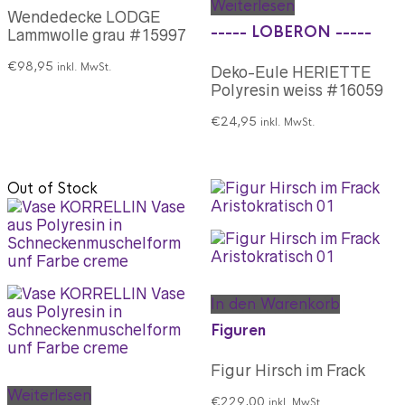
Weiterlesen
Wendedecke LODGE
----- LOBERON -----
Lammwolle grau #15997
€
98,95
inkl. MwSt.
Deko-Eule HERIETTE
Polyresin weiss #16059
€
24,95
inkl. MwSt.
Out of Stock
In den Warenkorb
Figuren
Figur Hirsch im Frack
Weiterlesen
€
229,00
inkl. MwSt.