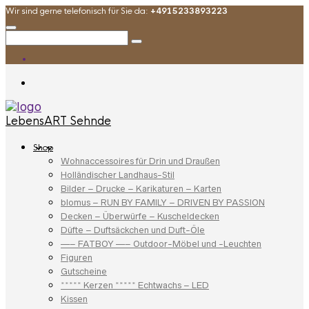
Wir sind gerne telefonisch für Sie da:
+4915233893223
LebensART Sehnde
Shop
Wohnaccessoires für Drin und Draußen
Holländischer Landhaus-Stil
Bilder – Drucke – Karikaturen – Karten
blomus – RUN BY FAMILY – DRIVEN BY PASSION
Decken – Überwürfe – Kuscheldecken
Düfte – Duftsäckchen und Duft-Öle
—– FATBOY —– Outdoor-Möbel und -Leuchten
Figuren
Gutscheine
***** Kerzen ***** Echtwachs – LED
Kissen