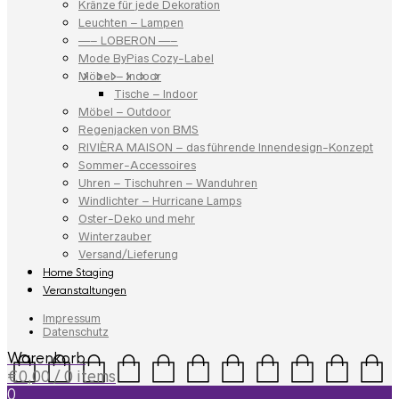
Kränze für jede Dekoration
Leuchten – Lampen
—– LOBERON —–
Mode ByPias Cozy-Label
Möbel – Indoor
Tische – Indoor
Möbel – Outdoor
Regenjacken von BMS
RIVIÈRA MAISON – das führende Innendesign-Konzept
Sommer-Accessoires
Uhren – Tischuhren – Wanduhren
Windlichter – Hurricane Lamps
Oster-Deko und mehr
Winterzauber
Versand/Lieferung
Home Staging
Veranstaltungen
Impressum
Datenschutz
Warenkorb
€
0,00
/ 0 items
0