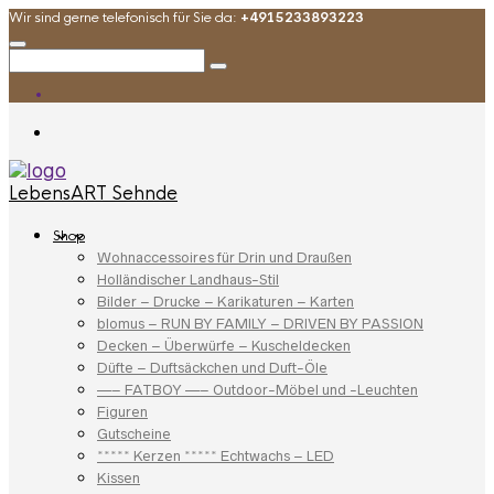
Wir sind gerne telefonisch für Sie da:
+4915233893223
LebensART Sehnde
Shop
Wohnaccessoires für Drin und Draußen
Holländischer Landhaus-Stil
Bilder – Drucke – Karikaturen – Karten
blomus – RUN BY FAMILY – DRIVEN BY PASSION
Decken – Überwürfe – Kuscheldecken
Düfte – Duftsäckchen und Duft-Öle
—– FATBOY —– Outdoor-Möbel und -Leuchten
Figuren
Gutscheine
***** Kerzen ***** Echtwachs – LED
Kissen