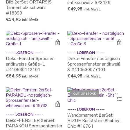
Bild 2erSet ORTARSIS
antikschwarz #22129
Tannenholz schwarz
€
49,95
inkl. MwSt.
#18399
€
54,95
inkl. MwSt.
----- LOBERON -----
----- LOBERON -----
Deko-Fenster Sprossen
Deko-Fenster nostalgisch
antikweiss Größe-L
Sprossenfenster antikweiß
#410530112101
S #410530077101
€
54,95
€
44,95
inkl. MwSt.
inkl. MwSt.
OUT OF STOCK
----- LOBERON -----
----- LOBERON -----
Wandornament 2erSet
Deko-FENSTER 2erSet
BIZUE Kunststein Shabby-
PARAKOU Sprossenfenster
Chic #18761