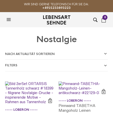
WIR SIND GERNE TELEFONISCH FÜR SIE DA:
+4915233893223
LEBENSART
0
SEHNDE
Nostalgie
FILTERS
----- LOBERON -----
Pinnwand TABETHA
----- LOBERON -----
Mangoholz Leinen