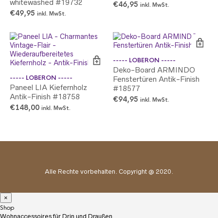
whitewashed #19732
€
46,95
inkl. MwSt.
€
49,95
inkl. MwSt.
----- LOBERON -----
Deko-Board ARMINDO
----- LOBERON -----
Fenstertüren Antik-Finish
Paneel LIA Kiefernholz
#18577
Antik-Finish #18758
€
94,95
inkl. MwSt.
€
148,00
inkl. MwSt.
Alle Rechte vorbehalten. Copyright @ 2020.
×
Shop
Wohnaccessoires für Drin und Draußen