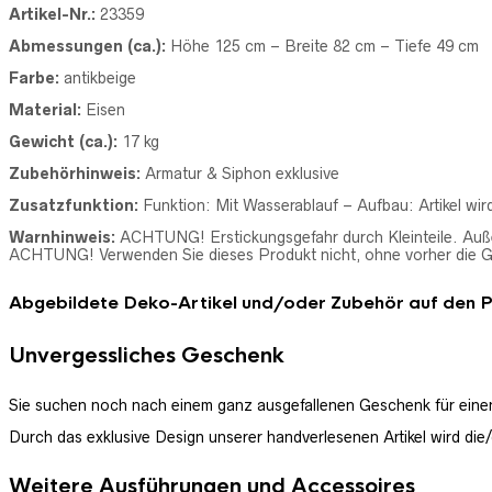
Artikel-Nr.:
23359
Abmessungen (ca.):
Höhe 125 cm – Breite 82 cm – Tiefe 49 cm
Farbe:
antikbeige
Material:
Eisen
Gewicht (ca.):
17 kg
Zubehörhinweis:
A
rmatur & Siphon exklusive
Zusatzfunktion:
Funktion: Mit W
asserablauf – Aufbau: Artikel wird
Warnhinweis:
ACHTUNG! Erstickungsgefahr durch Kleinteile. Auße
ACHTUNG! Verwenden Sie dieses Produkt nicht, ohne vorher die 
Abgebildete Deko-Artikel und/oder Zubehör auf den Prod
Unvergessliches Geschenk
Sie suchen noch nach einem ganz ausgefallenen Geschenk für einen 
Durch das exklusive Design unserer handverlesenen Artikel wird die
Weitere Ausführungen und Accessoires