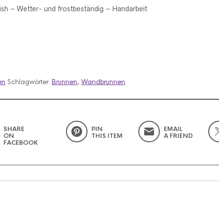
nish –
Wetter- und frostbeständig – Handarbeit
en
Schlagwörter:
Brunnen
,
Wandbrunnen
SHARE
PIN
EMAIL
ON
THIS ITEM
A FRIEND
FACEBOOK