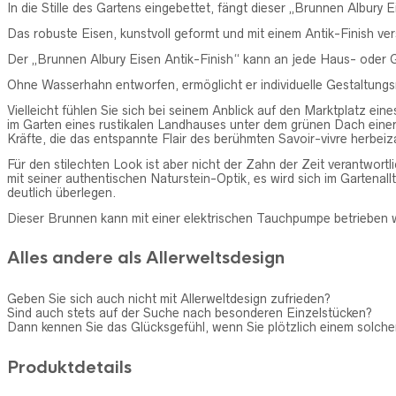
In die Stille des Gartens eingebettet, fängt dieser „Brunnen Albu
Das robuste Eisen, kunstvoll geformt und mit einem Antik-Finish ver
Der „Brunnen Albury Eisen Antik-Finish“ kann an jede Haus- oder G
Ohne Wasserhahn entworfen, ermöglicht er individuelle Gestaltungs
Vielleicht fühlen Sie sich bei seinem Anblick auf den Marktplatz ei
im Garten eines rustikalen Landhauses unter dem grünen Dach einer ur
Kräfte, die das entspannte Flair des berühmten Savoir-vivre herbei
Für den stilechten Look ist aber nicht der Zahn der Zeit verantwortl
mit seiner authentischen Naturstein-Optik, es wird sich im Gartenal
deutlich überlegen.
Dieser Brunnen kann mit einer elektrischen Tauchpumpe betrieben 
Alles andere als Allerweltsdesign
Geben Sie sich auch nicht mit Allerweltdesign zufrieden?
Sind auch stets auf der Suche nach besonderen Einzelstücken?
Dann kennen Sie das Glücksgefühl, wenn Sie plötzlich einem solch
Produktdetails