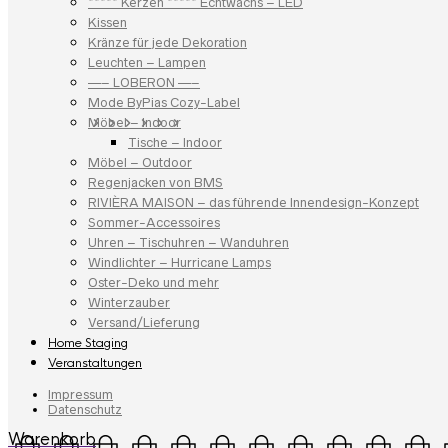
***** Kerzen ***** Echtwachs – LED
Kissen
Kränze für jede Dekoration
Leuchten – Lampen
—– LOBERON —–
Mode ByPias Cozy-Label
Möbel – Indoor
Tische – Indoor
Möbel – Outdoor
Regenjacken von BMS
RIVIÈRA MAISON – das führende Innendesign-Konzept
Sommer-Accessoires
Uhren – Tischuhren – Wanduhren
Windlichter – Hurricane Lamps
Oster-Deko und mehr
Winterzauber
Versand/Lieferung
Home Staging
Veranstaltungen
Impressum
Datenschutz
Warenkorb