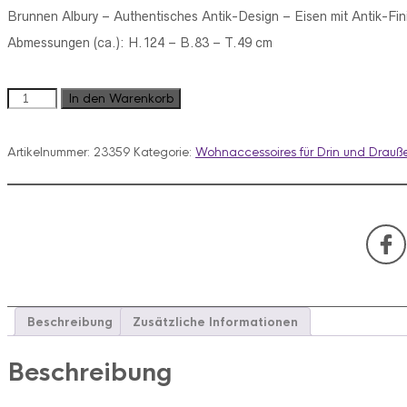
Brunnen Albury – Authentisches Antik-Design –
Eisen mit Antik-Fi
Abmessungen (ca.): H.124 – B.83 – T.49 cm
Brunnen
In den Warenkorb
Albury
Eisen
Antik-
Artikelnummer:
23359
Kategorie:
Wohnaccessoires für Drin und Drauß
Finish
Menge
Beschreibung
Zusätzliche Informationen
Beschreibung