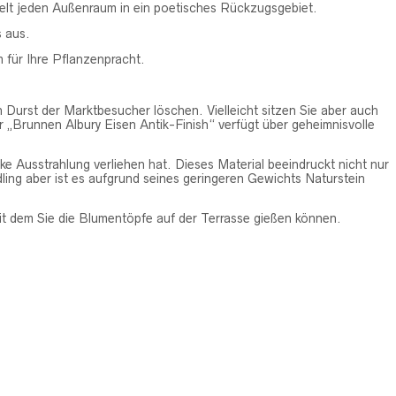
delt jeden Außenraum in ein poetisches Rückzugsgebiet.
s aus.
 für Ihre Pflanzenpracht.
n Durst der Marktbesucher löschen. Vielleicht sitzen Sie aber auch
er „Brunnen Albury Eisen Antik-Finish“ verfügt über geheimnisvolle
ike Ausstrahlung verliehen hat. Dieses Material beeindruckt nicht nur
dling aber ist es aufgrund seines geringeren Gewichts Naturstein
t dem Sie die Blumentöpfe auf der Terrasse gießen können.