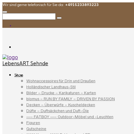
Wir sind gerne telefonisch für Sie da:
+4915233893223
LebensART Sehnde
Shop
Wohnaccessoires für Drin und Draußen
Holländischer Landhaus-Stil
Bilder – Drucke – Karikaturen – Karten
blomus – RUN BY FAMILY – DRIVEN BY PASSION
Decken – Überwürfe – Kuscheldecken
Düfte – Duftsäckchen und Duft-Öle
—– FATBOY —– Outdoor-Möbel und -Leuchten
Figuren
Gutscheine