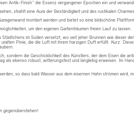
ry Eisen Antik-Finish“ die Essenz vergangener Epochen ein und verwan
sehen, strahlt eine Aura der Beständigkeit und des rustikalen Charme
aragenwand montiert werden und bietet so eine bildschöne Plattform
möglichkeiten, um den eigenen Gartenträumen freien Lauf zu lassen.
nes Städtchens im Süden versetzt, wo seit jeher Brunnen wie dieser de
alten Pinie, die die Luft mit ihrem harzigen Duft erfüllt. Kurz: Dies
zaubern.
ich, sondern die Geschicklichkeit des Künstlers, der dem Eisen die ant
ltag als ebenso robust, witterungsfest und langlebig erweisen. Im Han
werden, so dass bald Wasser aus dem eisernen Hahn strömen wird, mi
en gegenüberstehen!