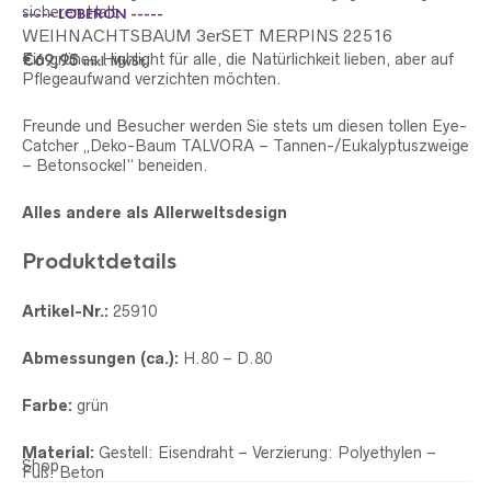
sicheren Halt.
----- LOBERON -----
WEIHNACHTSBAUM 3erSET MERPINS 22516
Ein grünes Highlight für alle, die Natürlichkeit lieben, aber auf
€
69,95
inkl. MwSt.
Pflegeaufwand verzichten möchten.
Freunde und Besucher werden Sie stets um diesen tollen Eye-
Catcher „Deko-Baum TALVORA – Tannen-/Eukalyptuszweige
– Betonsockel“ beneiden.
Alles andere als Allerweltsdesign
Produktdetails
**
LE
Artikel-Nr.:
25910
DE
€
2
Abmessungen (ca.):
H.80 – D.80
Farbe:
grün
Material:
Gestell:
Eisendraht –
Verzierung:
Polyethylen –
Shop
Fuß:
Beton