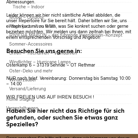
Abmessungen.
Tische – Indoor
Leider können wir hier nicht sämtliche Artikel abbilden, die
Möbel – Outdoor
unser Repertoire für Sie bereit hält. Daher bitten wir Sie, uns
einfach kurz mit zu teilen, was Sie konkret suchen oder gerne
Regenjacken von BMS
beziehen möchten. Wir melden uns dann zeitnah bei Ihnen, mit
RIVIÈRA MAISON – das führende Innendesign-Konzept
einem entsprechenden Vorschlag und Angebot.
Sommer-Accessoires
Besuchen Sie uns gerne in:
Uhren – Tischuhren – Wanduhren
Windlichter – Hurricane Lamps
Osterkamp 6 – 31319 Sehnde – OT Rethmar
Oster-Deko und mehr
NUR nach telef. Vereinbarung: Donnerstag bis Samstag 10:00
Winterzauber
– 14:00
Versand/Lieferung
WIR FREUEN UNS AUF IHREN BESUCH !
Home Staging
Veranstaltungen
Haben Sie hier nicht das Richtige für sich
gefunden, oder suchen Sie etwas ganz
Spezielles?