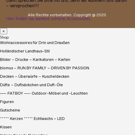
Dann sprechen Sie bitte mit uns, denn wir kümmern uns darum
– versprochen!!!
Alle Rechte vorbehalten. Copyright @ 2020.
Hier finden sie weitere schöne Accessoires.
×
Hier kommst Du zu einem Instagram-Beitrag über dieses
Produkt.
Shop
Wohnaccessoires für Drin und Draußen
Holländischer Landhaus-Stil
Bilder – Drucke – Karikaturen – Karten
blomus – RUN BY FAMILY – DRIVEN BY PASSION
Decken – Überwürfe – Kuscheldecken
Düfte – Duftsäckchen und Duft-Öle
—– FATBOY —– Outdoor-Möbel und -Leuchten
Figuren
Gutscheine
***** Kerzen ***** Echtwachs – LED
Kissen