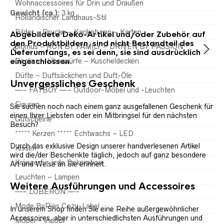
Wohnaccessoires für Drin und Draußen
Gewicht (ca.):
3 kg
Holländischer Landhaus-Stil
Bilder – Drucke – Karikaturen – Karten
Abgebildete Deko-Artikel und/oder Zubehör auf
den Produktbildern, sind nicht Bestandteil des
blomus – RUN BY FAMILY – DRIVEN BY PASSION
Lieferumfangs, es sei denn, sie sind ausdrücklich
eingeschlossen.
Decken – Überwürfe – Kuscheldecken
Düfte – Duftsäckchen und Duft-Öle
Unvergessliches Geschenk
—– FATBOY —– Outdoor-Möbel und -Leuchten
Figuren
Sie suchen noch nach einem ganz ausgefallenen Geschenk für
einen Ihrer Liebsten oder ein Mitbringsel für den nächsten
Gutscheine
Besuch?
***** Kerzen ***** Echtwachs – LED
Durch das exklusive Design unserer handverlesenen Artikel
Kissen
wird die/der Beschenkte täglich, jedoch auf ganz besondere
Kränze für jede Dekoration
Art und Weise an Sie erinnert.
Leuchten – Lampen
Weitere Ausführungen und Accessoires
—– LOBERON —–
Mode ByPias Cozy-Label
In unserem Shop finden Sie eine Reihe außergewöhnlicher
Accessoires, aber in unterschiedlichsten Ausführungen und
Möbel – Indoor