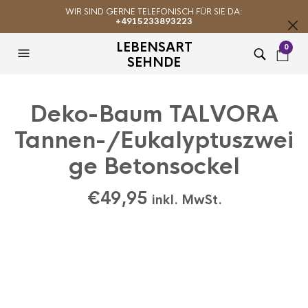
WIR SIND GERNE TELEFONISCH FÜR SIE DA:
+4915233893223
LEBENSART
0
SEHNDE
Deko-Baum TALVORA
Tannen-/Eukalyptuszwei
ge Betonsockel
€
49,95
inkl. MwSt.