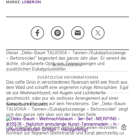
MARKE:
LOBERON
Dieser „Deko-Baum TALVORA – Tannen-/Eukalyptuszweige
– Betonsockel“ begeistert das ganze Jahr über. Er vereint die
dichte, strukturierte Optik von Tannenzweigen und
BESCHREIBUNG
zusätzlichen Eukalyptusblätter.
ZUSÄTZLICHE INFORMATIONEN
Das satte Grün in verschiedenen Nuancen wirkt wie frisch aus
dem Wald und schafft eine angenehm ruhige Atmosphäre. Egal
ob zur Weihnachtszeit, mit Kugeln und Lichterkette
geschmückt, oder pur als zeitloses Arrangement auf einer
Konsole, im Flur oder auf dem Fenstersims. Der „Deko-Baum
ÄHNLICHE PRODUKTE
TALVORA – Tannen-/Eukalyptuszweige – Betonsockel“ zeigt
sich das ganze Jahr über von der besten Seite.
Der Standfuß aus massivem Beton bildet einen reizvollen
Kontrast zur filigranen Blattstruktur und sorgt gleichzeitig für