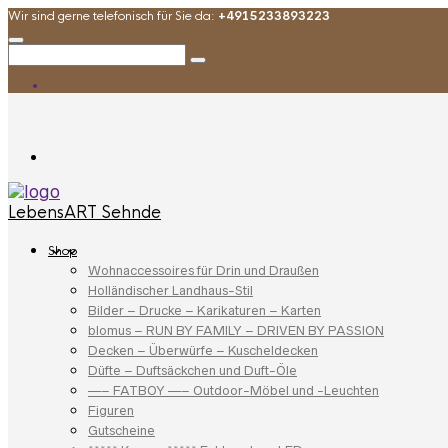
Wir sind gerne telefonisch für Sie da:
+4915233893223
LebensART Sehnde
Shop
Wohnaccessoires für Drin und Draußen
Holländischer Landhaus-Stil
Bilder – Drucke – Karikaturen – Karten
blomus – RUN BY FAMILY – DRIVEN BY PASSION
Decken – Überwürfe – Kuscheldecken
Düfte – Duftsäckchen und Duft-Öle
—– FATBOY —– Outdoor-Möbel und -Leuchten
Figuren
Gutscheine