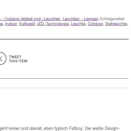
- Outdoor-Möbel und -Leuchten
,
Leuchten - Lampen
Schlagwörter:
pp
,
Indoor
,
Kaltweiß
,
LED-Technologie
,
Leuchte
,
Outdoor
,
Stehleuchte
,
TWEET
THIS ITEM
geht immer und überall, eben typisch Fatboy. Die weiße Design-