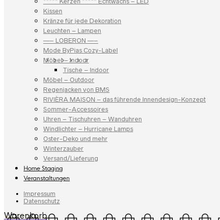
***** Kerzen ***** Echtwachs – LED
Kissen
Kränze für jede Dekoration
Leuchten – Lampen
—– LOBERON —–
Mode ByPias Cozy-Label
Möbel – Indoor
Tische – Indoor
Möbel – Outdoor
Regenjacken von BMS
RIVIÈRA MAISON – das führende Innendesign-Konzept
Sommer-Accessoires
Uhren – Tischuhren – Wanduhren
Windlichter – Hurricane Lamps
Oster-Deko und mehr
Winterzauber
Versand/Lieferung
Home Staging
Veranstaltungen
Impressum
Datenschutz
Warenkorb