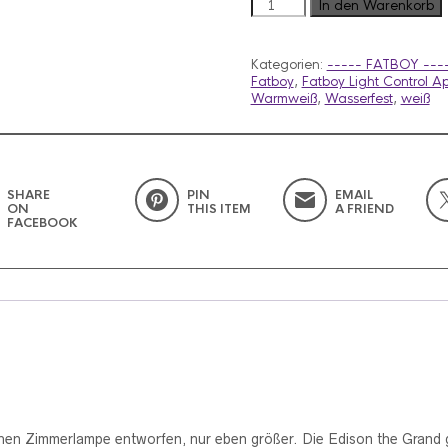
EDISON
In den Warenkorb
the
GRAND
Stehlampe
Kategorien:
----- FATBOY ----
Menge
Fatboy
,
Fatboy Light Control A
Warmweiß
,
Wasserfest
,
weiß
SHARE
PIN
EMAIL
ON
THIS ITEM
A FRIEND
FACEBOOK
schen Zimmerlampe entworfen, nur eben größer. Die Edison the Grand 