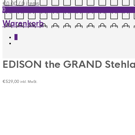
€
0,00
/ 0 items
0
Warenkorb
0
EDISON the GRAND Stehl
€
529,00
inkl. MwSt.