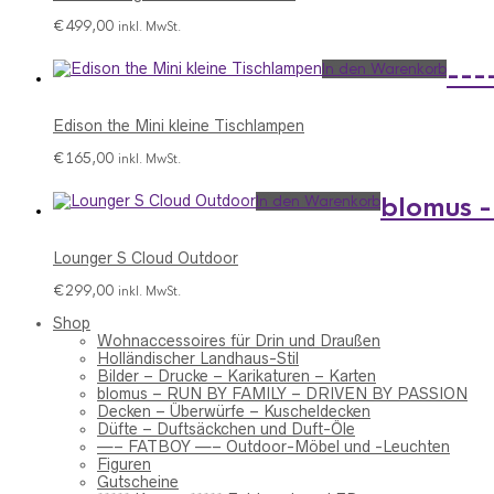
€
499,00
inkl. MwSt.
In den Warenkorb
---
Edison the Mini kleine Tischlampen
€
165,00
inkl. MwSt.
In den Warenkorb
blomus 
Lounger S Cloud Outdoor
€
299,00
inkl. MwSt.
Shop
Wohnaccessoires für Drin und Draußen
Holländischer Landhaus-Stil
Bilder – Drucke – Karikaturen – Karten
blomus – RUN BY FAMILY – DRIVEN BY PASSION
Decken – Überwürfe – Kuscheldecken
Düfte – Duftsäckchen und Duft-Öle
—– FATBOY —– Outdoor-Möbel und -Leuchten
Figuren
Gutscheine