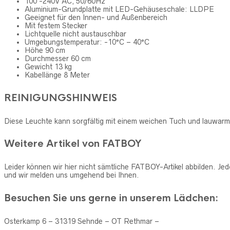
100 -240V AC, 50/60Hz
Aluminium-Grundplatte mit LED-Gehäuseschale: LLDPE
Geeignet für den Innen- und Außenbereich
Mit festem Stecker
Lichtquelle nicht austauschbar
Umgebungstemperatur: -10°C – 40°C
Höhe 90 cm
Durchmesser 60 cm
Gewicht 13 kg
Kabellänge 8 Meter
REINIGUNGSHINWEIS
Diese Leuchte kann sorgfältig mit ​einem​ ​weichen​ Tuch und lauwar
Weitere Artikel von FATBOY
Leider können wir hier nicht sämtliche FATBOY-Artikel abbilden. J
und wir melden uns umgehend bei Ihnen.
Besuchen Sie uns gerne in unserem Lädchen:
Osterkamp 6 – 31319 Sehnde – OT Rethmar –