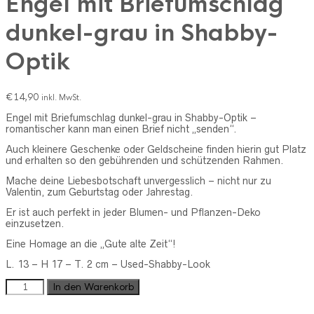
Engel mit Briefumschlag
dunkel-grau in Shabby-
Optik
€
14,90
inkl. MwSt.
Engel mit Briefumschlag dunkel-grau in Shabby-Optik –
romantischer kann man einen Brief nicht „senden“.
Auch kleinere Geschenke oder Geldscheine finden hierin gut Platz
und erhalten so den gebührenden und schützenden Rahmen.
Mache deine Liebesbotschaft unvergesslich – nicht nur zu
Valentin, zum Geburtstag oder Jahrestag.
Er ist auch perfekt in jeder Blumen- und Pflanzen-Deko
einzusetzen.
Eine Homage
an die „Gute alte Zeit“!
L. 13 – H 17 – T. 2 cm – Used-Shabby-Look
Engel
In den Warenkorb
mit
Briefumschlag