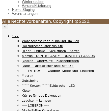
Winterzauber
Versand/Lieferung
Home Staging
Veranstaltungen
Alle Rechte vorbehalten. Copyright @ 2020.
×
Shop
Wohnaccessoires für Drin und Draußen
Holländischer Landhaus-Stil
Bilder – Drucke – Karikaturen – Karten
blomus – RUN BY FAMILY – DRIVEN BY PASSION
Decken – Überwürfe – Kuscheldecken
Düfte – Duftsäckchen und Duft-Öle
—– FATBOY —– Outdoor-Möbel und -Leuchten
Figuren
Gutscheine
***** Kerzen ***** Echtwachs – LED
Kissen
Kränze für jede Dekoration
Leuchten – Lampen
—– LOBERON —–
Mode ByPias Cozy-Label