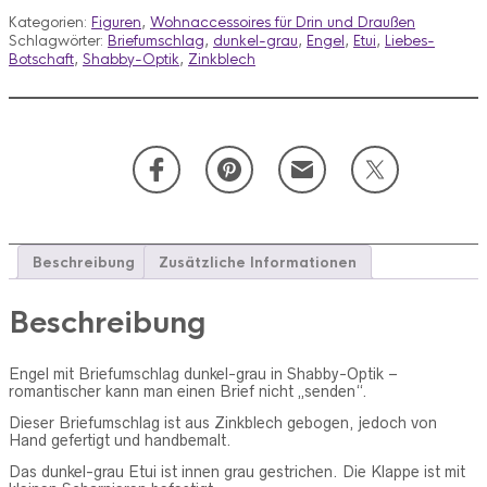
dunkel-
Kategorien:
Figuren
,
Wohnaccessoires für Drin und Draußen
grau
Schlagwörter:
Briefumschlag
,
dunkel-grau
,
Engel
,
Etui
,
Liebes-
in
Botschaft
,
Shabby-Optik
,
Zinkblech
Shabby-
Optik
Menge
Beschreibung
Zusätzliche Informationen
Beschreibung
Engel mit Briefumschlag dunkel-grau in Shabby-Optik –
romantischer kann man einen Brief nicht „senden“.
Dieser Briefumschlag ist aus Zinkblech gebogen, jedoch
von
Hand gefertigt und handbemalt.
Das dunkel-grau Etui ist innen grau gestrichen. Die Klappe ist mit