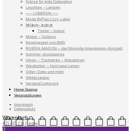
Kränze für jede Dekoration
Leuchten – Lampen
—– LOBERON —–
Mode ByPias Cozy-Label
Möbel – Indoor
Tische – Indoor
Möbel – Outdoor
Regenjacken von BMS
RIVIÈRA MAISON – das führende Innendesign-Konzept
Sommer-Accessoires
Uhren – Tischuhren – Wanduhren
Windlichter – Hurricane Lamps
Oster-Deko und mehr
Winterzauber
Versand/Lieferung
Home Staging
Veranstaltungen
Impressum
Datenschutz
Warenkorb
€
0,00
/ 0 items
0