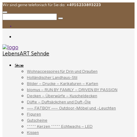
Wir sind gerne telefonisch für Sie da:
+4915233893223
LebensART Sehnde
Shop
Wohnaccessoires für Drin und Draußen
Holländischer Landhaus-Stil
Bilder – Drucke – Karikaturen – Karten
blomus – RUN BY FAMILY – DRIVEN BY PASSION
Decken – Überwürfe – Kuscheldecken
Düfte – Duftsäckchen und Duft-Öle
—– FATBOY —– Outdoor-Möbel und -Leuchten
Figuren
Gutscheine
***** Kerzen ***** Echtwachs – LED
Kissen