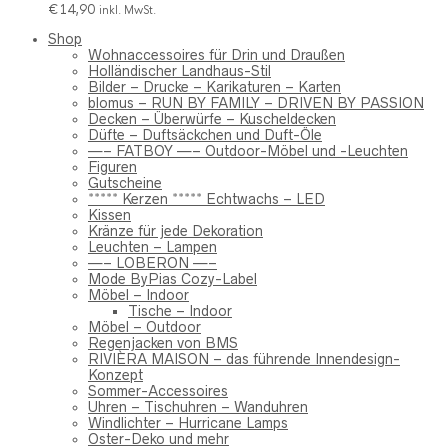
€
14,90
inkl. MwSt.
Shop
Wohnaccessoires für Drin und Draußen
Holländischer Landhaus-Stil
Bilder – Drucke – Karikaturen – Karten
blomus – RUN BY FAMILY – DRIVEN BY PASSION
Decken – Überwürfe – Kuscheldecken
Düfte – Duftsäckchen und Duft-Öle
—– FATBOY —– Outdoor-Möbel und -Leuchten
Figuren
Gutscheine
***** Kerzen ***** Echtwachs – LED
Kissen
Kränze für jede Dekoration
Leuchten – Lampen
—– LOBERON —–
Mode ByPias Cozy-Label
Möbel – Indoor
Tische – Indoor
Möbel – Outdoor
Regenjacken von BMS
RIVIÈRA MAISON – das führende Innendesign-
Konzept
Sommer-Accessoires
Uhren – Tischuhren – Wanduhren
Windlichter – Hurricane Lamps
Oster-Deko und mehr