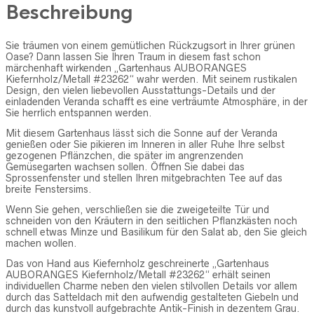
Beschreibung
Sie träumen von einem gemütlichen Rückzugsort in Ihrer grünen
Oase? Dann lassen Sie Ihren Traum in diesem fast schon
märchenhaft wirkenden „Gartenhaus AUBORANGES
Kiefernholz/Metall #23262“ wahr werden. Mit seinem rustikalen
Design, den vielen liebevollen Ausstattungs-Details und der
einladenden Veranda schafft es eine verträumte Atmosphäre, in der
Sie herrlich entspannen werden.
Mit diesem Gartenhaus lässt sich die Sonne auf der Veranda
genießen oder Sie pikieren im Inneren in aller Ruhe Ihre selbst
gezogenen Pflänzchen, die später im angrenzenden
Gemüsegarten wachsen sollen. Öffnen Sie dabei das
Sprossenfenster und stellen Ihren mitgebrachten Tee auf das
breite Fenstersims.
Wenn Sie gehen, verschließen sie die zweigeteilte Tür und
schneiden von den Kräutern in den seitlichen Pflanzkästen noch
schnell etwas Minze und Basilikum für den Salat ab, den Sie gleich
machen wollen.
Das von Hand aus Kiefernholz geschreinerte „Gartenhaus
AUBORANGES Kiefernholz/Metall #23262“ erhält seinen
individuellen Charme neben den vielen stilvollen Details vor allem
durch das Satteldach mit den aufwendig gestalteten Giebeln und
durch das kunstvoll aufgebrachte Antik-Finish in dezentem Grau.