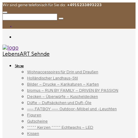
Wir sind gerne telefonisch für Sie da:
+4915233893223
LebensART Sehnde
Shop
Wohnaccessoires für Drin und Draußen
Holländischer Landhaus-Stil
Bilder – Drucke – Karikaturen – Karten
blomus – RUN BY FAMILY – DRIVEN BY PASSION
Decken – Überwürfe – Kuscheldecken
Düfte – Duftsäckchen und Duft-Öle
—– FATBOY —– Outdoor-Möbel und -Leuchten
Figuren
Gutscheine
***** Kerzen ***** Echtwachs – LED
Kissen