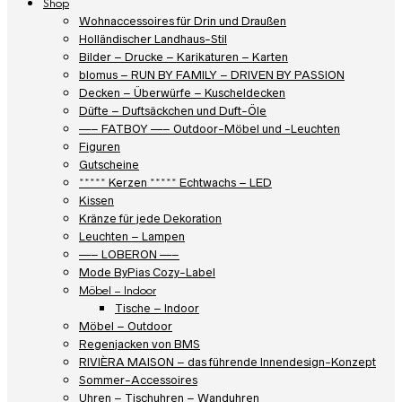
Shop
Wohnaccessoires für Drin und Draußen
Holländischer Landhaus-Stil
Bilder – Drucke – Karikaturen – Karten
blomus – RUN BY FAMILY – DRIVEN BY PASSION
Decken – Überwürfe – Kuscheldecken
Düfte – Duftsäckchen und Duft-Öle
—– FATBOY —– Outdoor-Möbel und -Leuchten
Figuren
Gutscheine
***** Kerzen ***** Echtwachs – LED
Kissen
Kränze für jede Dekoration
Leuchten – Lampen
—– LOBERON —–
Mode ByPias Cozy-Label
Möbel – Indoor
Tische – Indoor
Möbel – Outdoor
Regenjacken von BMS
RIVIÈRA MAISON – das führende Innendesign-Konzept
Sommer-Accessoires
Uhren – Tischuhren – Wanduhren