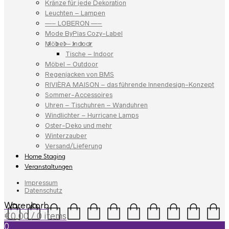
Kränze für jede Dekoration
Leuchten – Lampen
—– LOBERON —–
Mode ByPias Cozy-Label
Möbel – Indoor
Tische – Indoor
Möbel – Outdoor
Regenjacken von BMS
RIVIÈRA MAISON – das führende Innendesign-Konzept
Sommer-Accessoires
Uhren – Tischuhren – Wanduhren
Windlichter – Hurricane Lamps
Oster-Deko und mehr
Winterzauber
Versand/Lieferung
Home Staging
Veranstaltungen
Impressum
Datenschutz
Warenkorb
€
0,00
/ 0 items
0