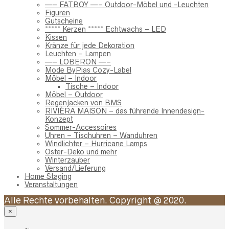
—– FATBOY —– Outdoor-Möbel und -Leuchten
Figuren
Gutscheine
***** Kerzen ***** Echtwachs – LED
Kissen
Kränze für jede Dekoration
Leuchten – Lampen
—– LOBERON —–
Mode ByPias Cozy-Label
Möbel – Indoor
Tische – Indoor
Möbel – Outdoor
Regenjacken von BMS
RIVIÈRA MAISON – das führende Innendesign-
Konzept
Sommer-Accessoires
Uhren – Tischuhren – Wanduhren
Windlichter – Hurricane Lamps
Oster-Deko und mehr
Winterzauber
Versand/Lieferung
Home Staging
Veranstaltungen
Alle Rechte vorbehalten. Copyright @ 2020.
×