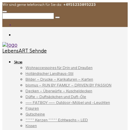
Wir sind gerne telefonisch für Sie da:
+4915233893223
LebensART Sehnde
Shop
Wohnaccessoires für Drin und Draußen
Holländischer Landhaus-Stil
Bilder – Drucke – Karikaturen – Karten
blomus – RUN BY FAMILY – DRIVEN BY PASSION
Decken – Überwürfe – Kuscheldecken
Düfte – Duftsäckchen und Duft-Öle
—– FATBOY —– Outdoor-Möbel und -Leuchten
Figuren
Gutscheine
***** Kerzen ***** Echtwachs – LED
Kissen