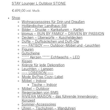
STAY Lounger L Outdoor STONE
€
499,00
inkl. MwSt.
Shop
Wohnaccessoires für Drin und Draußen
Holländischer Landhaus-Stil
Bilder – Drucke – Karikaturen – Karten
blomus – RUN BY FAMILY – DRIVEN BY PASSION
Decken – Überwürfe – Kuscheldecken
Düfte – Duftsäckchen und Duft-Öle
—– FATBOY —– Outdoor-Möbel und -Leuchten
Figuren
Gutscheine
***** Kerzen ***** Echtwachs – LED
Kissen
Kränze für jede Dekoration
Leuchten – Lampen
—– LOBERON —–
Mode ByPias Cozy-Label
Möbel – Indoor
Tische – Indoor
Möbel – Outdoor
Regenjacken von BMS
RIVIÈRA MAISON – das führende Innendesign-
Konzept
Sommer-Accessoires
Uhren – Tischuhren – Wanduhren