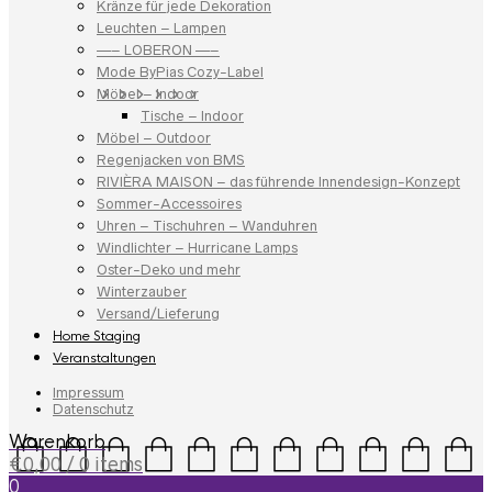
Kränze für jede Dekoration
Leuchten – Lampen
—– LOBERON —–
Mode ByPias Cozy-Label
Möbel – Indoor
Tische – Indoor
Möbel – Outdoor
Regenjacken von BMS
RIVIÈRA MAISON – das führende Innendesign-Konzept
Sommer-Accessoires
Uhren – Tischuhren – Wanduhren
Windlichter – Hurricane Lamps
Oster-Deko und mehr
Winterzauber
Versand/Lieferung
Home Staging
Veranstaltungen
Impressum
Datenschutz
Warenkorb
€
0,00
/ 0 items
0