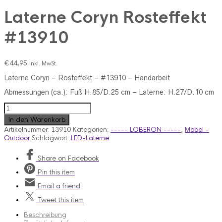
Laterne Coryn Rosteffekt
#13910
€
44,95
inkl. MwSt.
Laterne Coryn – Rosteffekt – #13910 – Handarbeit
Abmessungen (ca.):
Fuß H.85/D.25 cm –
Laterne: H.
27/D.10 cm
Laterne
Coryn
In den Warenkorb
Rosteffekt
Artikelnummer:
13910
Kategorien:
----- LOBERON -----
,
Möbel -
#13910
Outdoor
Schlagwort:
LED-Laterne
Menge
Share
on Facebook
Pin
this item
Email
a friend
Tweet
this item
Beschreibung