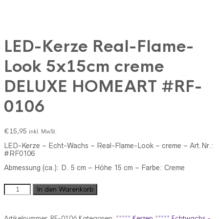
LED-Kerze Real-Flame-
Look 5x15cm creme
DELUXE HOMEART #RF-
0106
€
15,95
inkl. MwSt.
LED-Kerze – Echt-Wachs – Real-Flame-Look – creme – Art.Nr.:
#RF0106
Abmessung (ca.): D. 5 cm – Höhe 15 cm – Farbe: Creme
LED-
In den Warenkorb
Kerze
Real-
Flame-
Artikelnummer:
RF-0106
Kategorien:
***** Kerzen ***** Echtwachs -