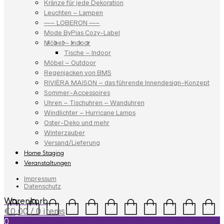
Kränze für jede Dekoration
Leuchten – Lampen
—– LOBERON —–
Mode ByPias Cozy-Label
Möbel – Indoor
Tische – Indoor
Möbel – Outdoor
Regenjacken von BMS
RIVIÈRA MAISON – das führende Innendesign-Konzept
Sommer-Accessoires
Uhren – Tischuhren – Wanduhren
Windlichter – Hurricane Lamps
Oster-Deko und mehr
Winterzauber
Versand/Lieferung
Home Staging
Veranstaltungen
Impressum
Datenschutz
Warenkorb
€
0,00
/ 0 items
0