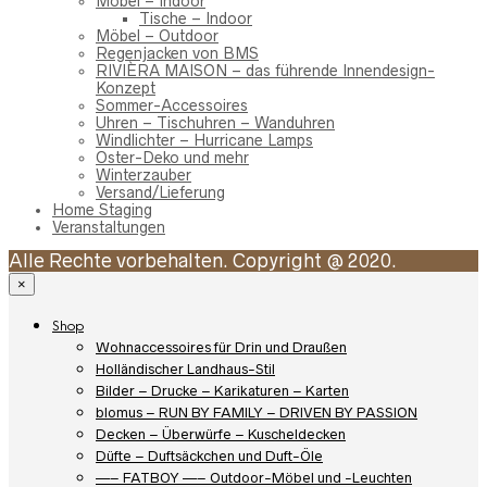
Möbel – Indoor
Tische – Indoor
Möbel – Outdoor
Regenjacken von BMS
RIVIÈRA MAISON – das führende Innendesign-
Konzept
Sommer-Accessoires
Uhren – Tischuhren – Wanduhren
Windlichter – Hurricane Lamps
Oster-Deko und mehr
Winterzauber
Versand/Lieferung
Home Staging
Veranstaltungen
Alle Rechte vorbehalten. Copyright @ 2020.
×
Shop
Wohnaccessoires für Drin und Draußen
Holländischer Landhaus-Stil
Bilder – Drucke – Karikaturen – Karten
blomus – RUN BY FAMILY – DRIVEN BY PASSION
Decken – Überwürfe – Kuscheldecken
Düfte – Duftsäckchen und Duft-Öle
—– FATBOY —– Outdoor-Möbel und -Leuchten