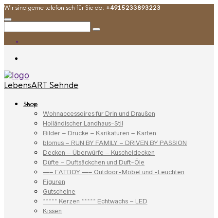
Wir sind gerne telefonisch für Sie da:
+4915233893223
LebensART Sehnde
Shop
Wohnaccessoires für Drin und Draußen
Holländischer Landhaus-Stil
Bilder – Drucke – Karikaturen – Karten
blomus – RUN BY FAMILY – DRIVEN BY PASSION
Decken – Überwürfe – Kuscheldecken
Düfte – Duftsäckchen und Duft-Öle
—– FATBOY —– Outdoor-Möbel und -Leuchten
Figuren
Gutscheine
***** Kerzen ***** Echtwachs – LED
Kissen