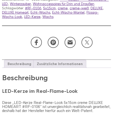
Look
LED
,
Winterzauber
,
Wohnaccessoires für Drin und Draußen
5x15cm
Schlagwörter:
#RF-0106
,
5x15cm
,
creme
,
creme-weiß
,
DELUXE
,
creme
DELUXE Homeart
,
Echt-Wachs
,
Echt-Wachs-Mantel
,
Flüssig-
DELUXE
Wachs-Look
,
LED-Kerze
,
Wachs
HOMEART
#RF-
0106
Menge
Beschreibung
Zusätzliche Informationen
Beschreibung
LED-Kerze im Real-Flame-Look
Diese „LED-Kerze Real-Flame-Look 5x15cm creme DELUXE
HOMEART #RF-0106“ ist unvergleichlich realitätsnah gearbeitet,
deshalb hat der Hersteller hierfür auch ein Welt-Patent.