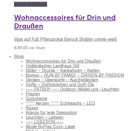
In den Warenkorb
Wohnaccessoires für Drin und
Draußen
Vase auf Fuß Pflanzpokal Barock Shabby creme-weiß
€
89,00
inkl. MwSt.
Shop
Wohnaccessoires für Drin und Draußen
Holländischer Landhaus-Stil
Bilder – Drucke – Karikaturen – Karten
blomus – RUN BY FAMILY – DRIVEN BY PASSION
Decken – Überwürfe – Kuscheldecken
Düfte – Duftsäckchen und Duft-Öle
—– FATBOY —– Outdoor-Möbel und -Leuchten
Figuren
Gutscheine
***** Kerzen ***** Echtwachs – LED
Kissen
Kränze für jede Dekoration
Leuchten – Lampen
—– LOBERON —–
Mode ByPias Cozy-Label