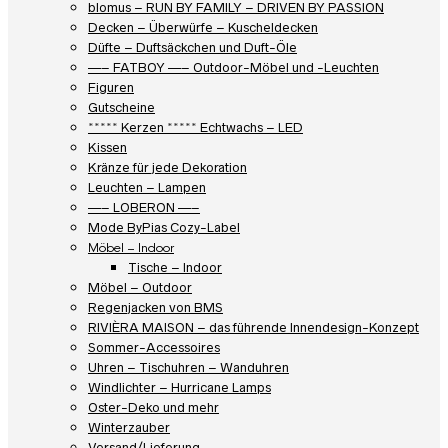
blomus – RUN BY FAMILY – DRIVEN BY PASSION
Decken – Überwürfe – Kuscheldecken
Düfte – Duftsäckchen und Duft-Öle
—– FATBOY —– Outdoor-Möbel und -Leuchten
Figuren
Gutscheine
***** Kerzen ***** Echtwachs – LED
Kissen
Kränze für jede Dekoration
Leuchten – Lampen
—– LOBERON —–
Mode ByPias Cozy-Label
Möbel – Indoor
Tische – Indoor
Möbel – Outdoor
Regenjacken von BMS
RIVIÈRA MAISON – das führende Innendesign-Konzept
Sommer-Accessoires
Uhren – Tischuhren – Wanduhren
Windlichter – Hurricane Lamps
Oster-Deko und mehr
Winterzauber
Versand/Lieferung