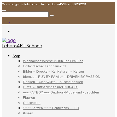
Wir sind gerne telefonisch für Sie da:
+4915233893223
LebensART Sehnde
Shop
Wohnaccessoires für Drin und Draußen
Holländischer Landhaus-Stil
Bilder – Drucke – Karikaturen – Karten
blomus – RUN BY FAMILY – DRIVEN BY PASSION
Decken – Überwürfe – Kuscheldecken
Düfte – Duftsäckchen und Duft-Öle
—– FATBOY —– Outdoor-Möbel und -Leuchten
Figuren
Gutscheine
***** Kerzen ***** Echtwachs – LED
Kissen