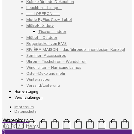
Kränze für jede Dekoration
Leuchten – Lampen
—– LOBERON —–
Mode ByPias Cozy-Label
Möbel – Indoor
Tische – Indoor
Möbel – Outdoor
Regenjacken von BMS
RIVIÈRA MAISON – das führende Innendesign-Konzept
Sommer-Accessoires
Uhren – Tischuhren – Wanduhren
Windlichter – Hurricane Lamps
Oster-Deko und mehr
Winterzauber
Versand/Lieferung
Home Staging
Veranstaltungen
Impressum
Datenschutz
Warenkorb
€
0,00
/ 0 items
0