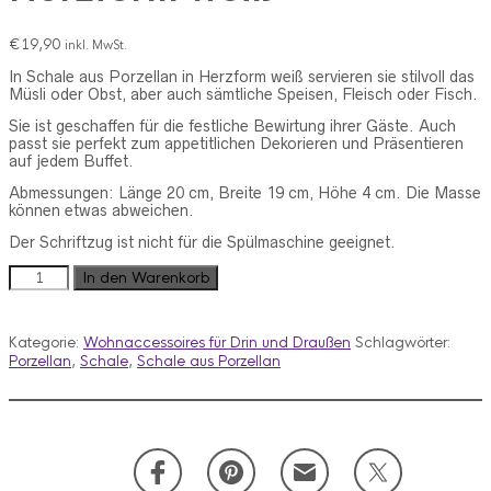
€
19,90
inkl. MwSt.
In Schale aus Porzellan in Herzform weiß servieren sie stilvoll das
Müsli oder Obst, aber auch sämtliche Speisen, Fleisch oder Fisch.
Sie ist geschaffen für die festliche Bewirtung ihrer Gäste.
Auch
passt sie perfekt zum appetitlichen Dekorieren und Präsentieren
auf jedem Buffet.
Abmessungen: Länge 20 cm, Breite 19 cm, Höhe 4 cm. Die Masse
können etwas abweichen.
Der Schriftzug ist nicht für die Spülmaschine geeignet.
Schale
In den Warenkorb
aus
Porzellan
in
Kategorie:
Wohnaccessoires für Drin und Draußen
Schlagwörter:
Herzform
Porzellan
,
Schale
,
Schale aus Porzellan
weiß
Menge