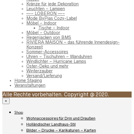
Kränze für jede Dekoration
Leuchten – Lampen
—– LOBERON —–
Mode ByPias Cozy-Label
Möbel – Indoor
Tische – Indoor
Möbel – Outdoor
Regenjacken von BMS
RIVIÈRA MAISON – das führende Innendesign-
Konzept
Sommer-Accessoires
Uhren – Tischuhren – Wanduhren
Windlichter – Hurricane Lamps
Oster-Deko und mehr
Winterzauber
Versand/Lieferung
Home Staging
Veranstaltungen
Alle Rechte vorbehalten. Copyright @ 2020.
×
Shop
Wohnaccessoires für Drin und Draußen
Holländischer Landhaus-Stil
Bilder – Drucke – Karikaturen – Karten