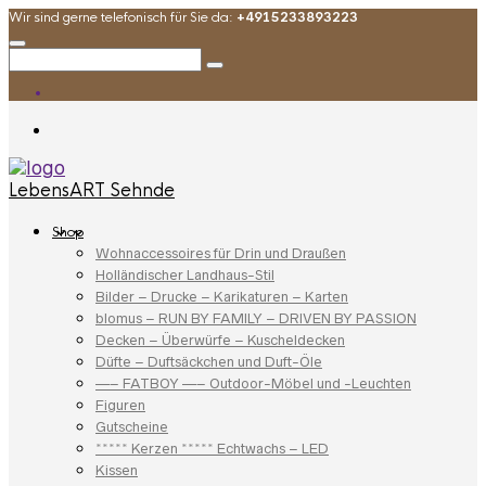
Wir sind gerne telefonisch für Sie da:
+4915233893223
LebensART Sehnde
Shop
Wohnaccessoires für Drin und Draußen
Holländischer Landhaus-Stil
Bilder – Drucke – Karikaturen – Karten
blomus – RUN BY FAMILY – DRIVEN BY PASSION
Decken – Überwürfe – Kuscheldecken
Düfte – Duftsäckchen und Duft-Öle
—– FATBOY —– Outdoor-Möbel und -Leuchten
Figuren
Gutscheine
***** Kerzen ***** Echtwachs – LED
Kissen