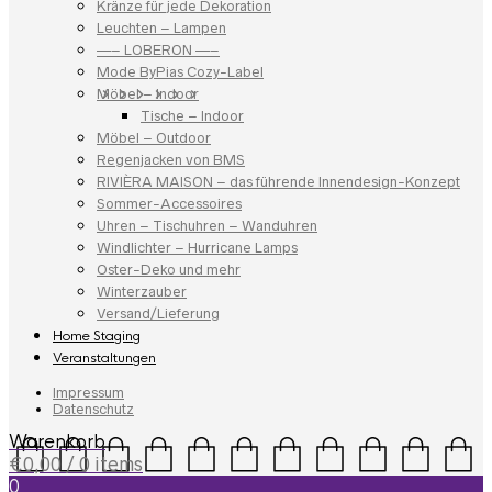
Kränze für jede Dekoration
Leuchten – Lampen
—– LOBERON —–
Mode ByPias Cozy-Label
Möbel – Indoor
Tische – Indoor
Möbel – Outdoor
Regenjacken von BMS
RIVIÈRA MAISON – das führende Innendesign-Konzept
Sommer-Accessoires
Uhren – Tischuhren – Wanduhren
Windlichter – Hurricane Lamps
Oster-Deko und mehr
Winterzauber
Versand/Lieferung
Home Staging
Veranstaltungen
Impressum
Datenschutz
Warenkorb
€
0,00
/ 0 items
0