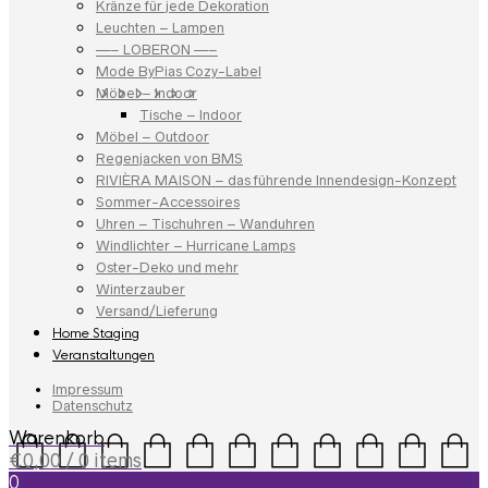
Kränze für jede Dekoration
Leuchten – Lampen
—– LOBERON —–
Mode ByPias Cozy-Label
Möbel – Indoor
Tische – Indoor
Möbel – Outdoor
Regenjacken von BMS
RIVIÈRA MAISON – das führende Innendesign-Konzept
Sommer-Accessoires
Uhren – Tischuhren – Wanduhren
Windlichter – Hurricane Lamps
Oster-Deko und mehr
Winterzauber
Versand/Lieferung
Home Staging
Veranstaltungen
Impressum
Datenschutz
Warenkorb
€
0,00
/ 0 items
0