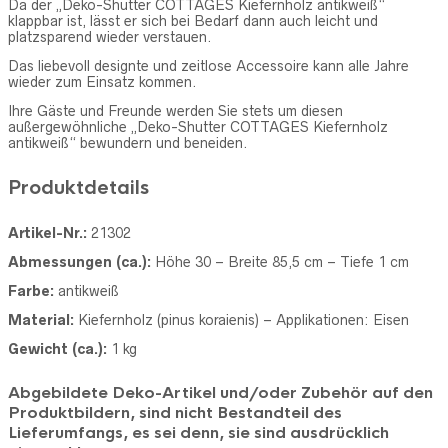
Da der „Deko-Shutter COTTAGES Kiefernholz antikweiß“
klappbar ist, lässt er sich bei Bedarf dann auch leicht und
platzsparend wieder verstauen.
Das liebevoll designte und zeitlose Accessoire kann alle Jahre
wieder zum Einsatz kommen.
Ihre Gäste und Freunde werden Sie stets um diesen
außergewöhnliche „Deko-Shutter COTTAGES Kiefernholz
antikweiß“ bewundern und beneiden.
Produktdetails
Artikel-Nr.:
21302
Abmessungen (ca.):
Höhe 30 – Breite 85,5 cm – Tiefe 1 cm
Farbe:
antikweiß
Material:
Kiefernholz (pinus koraienis) – Applikationen: Eisen
Gewicht (ca.):
1 kg
Abgebildete Deko-Artikel und/oder Zubehör auf den
Produktbildern, sind nicht Bestandteil des
Lieferumfangs, es sei denn, sie sind ausdrücklich