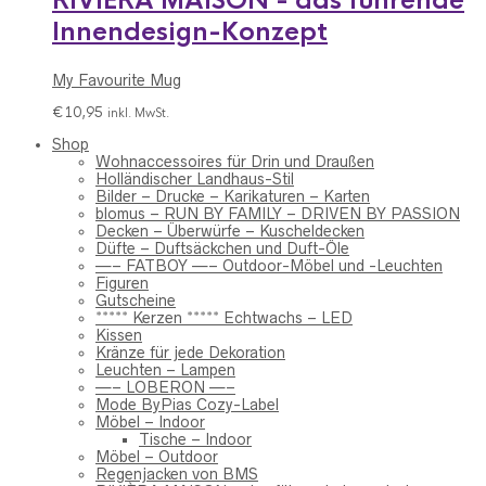
RIVIÈRA MAISON - das führende
Innendesign-Konzept
My Favourite Mug
€
10,95
inkl. MwSt.
Shop
Wohnaccessoires für Drin und Draußen
Holländischer Landhaus-Stil
Bilder – Drucke – Karikaturen – Karten
blomus – RUN BY FAMILY – DRIVEN BY PASSION
Decken – Überwürfe – Kuscheldecken
Düfte – Duftsäckchen und Duft-Öle
—– FATBOY —– Outdoor-Möbel und -Leuchten
Figuren
Gutscheine
***** Kerzen ***** Echtwachs – LED
Kissen
Kränze für jede Dekoration
Leuchten – Lampen
—– LOBERON —–
Mode ByPias Cozy-Label
Möbel – Indoor
Tische – Indoor
Möbel – Outdoor
Regenjacken von BMS