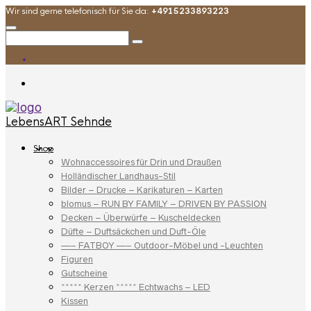
Wir sind gerne telefonisch für Sie da:
+4915233893223
LebensART Sehnde
Shop
Wohnaccessoires für Drin und Draußen
Holländischer Landhaus-Stil
Bilder – Drucke – Karikaturen – Karten
blomus – RUN BY FAMILY – DRIVEN BY PASSION
Decken – Überwürfe – Kuscheldecken
Düfte – Duftsäckchen und Duft-Öle
—– FATBOY —– Outdoor-Möbel und -Leuchten
Figuren
Gutscheine
***** Kerzen ***** Echtwachs – LED
Kissen