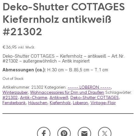
Deko-Shutter COTTAGES
Kiefernholz antikweiß
#21302
€
36,95
inkl. MwSt.
Deko-Shutter COTTAGES – Kiefernholz – antikweiß – Art.Nr.
#21302 – außergewöhnlich – Antik inspiriert
Abmessungen (ca.):
H.30 cm – B.85,5 cm – T.1 cm
Out of Stock
Artikelnummer:
21302
Kategorien:
----- LOBERON -----
,
Winterzauber
,
Wohnaccessoires für Drin und Draußen
Schlagwörter:
#21302
,
Antik-Charme
,
Antikweiß
,
Deko-Shutter COTTAGES
,
Fensterbank
,
Häuschen
,
Kiefernholz
,
Loberon
,
Vintage-Flair