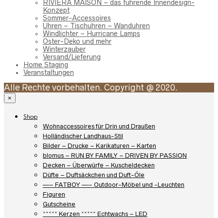
RIVIÈRA MAISON – das führende Innendesign-
Konzept
Sommer-Accessoires
Uhren – Tischuhren – Wanduhren
Windlichter – Hurricane Lamps
Oster-Deko und mehr
Winterzauber
Versand/Lieferung
Home Staging
Veranstaltungen
Alle Rechte vorbehalten. Copyright @ 2020.
×
Shop
Wohnaccessoires für Drin und Draußen
Holländischer Landhaus-Stil
Bilder – Drucke – Karikaturen – Karten
blomus – RUN BY FAMILY – DRIVEN BY PASSION
Decken – Überwürfe – Kuscheldecken
Düfte – Duftsäckchen und Duft-Öle
—– FATBOY —– Outdoor-Möbel und -Leuchten
Figuren
Gutscheine
***** Kerzen ***** Echtwachs – LED