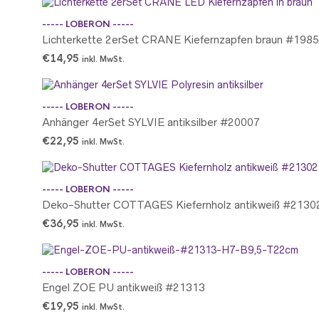
----- LOBERON -----
Lichterkette 2erSet CRANE Kiefernzapfen braun #198
€
14,95
inkl. MwSt.
----- LOBERON -----
Anhänger 4erSet SYLVIE antiksilber #20007
€
22,95
inkl. MwSt.
----- LOBERON -----
Deko-Shutter COTTAGES Kiefernholz antikweiß #2130
€
36,95
inkl. MwSt.
----- LOBERON -----
Engel ZOE PU antikweiß #21313
€
19,95
inkl. MwSt.