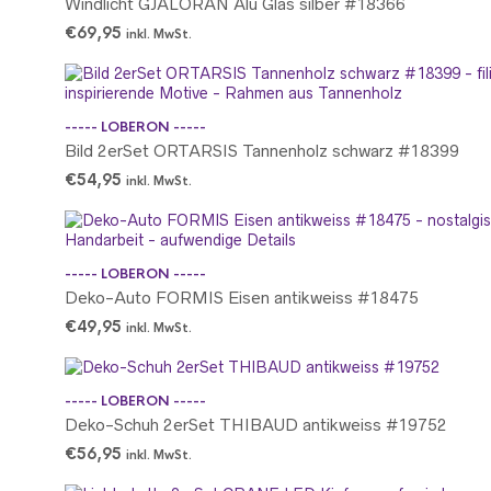
Windlicht GJALORAN Alu Glas silber #18366
€
69,95
inkl. MwSt.
----- LOBERON -----
Bild 2erSet ORTARSIS Tannenholz schwarz #18399
€
54,95
inkl. MwSt.
----- LOBERON -----
Deko-Auto FORMIS Eisen antikweiss #18475
€
49,95
inkl. MwSt.
----- LOBERON -----
Deko-Schuh 2erSet THIBAUD antikweiss #19752
€
56,95
inkl. MwSt.