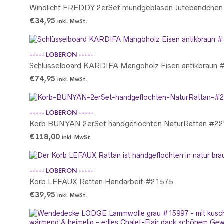
Windlicht FREDDY 2erSet mundgeblasen Jutebändche
€
34,95
inkl. MwSt.
----- LOBERON -----
Schlüsselboard KARDIFA Mangoholz Eisen antikbraun
€
74,95
inkl. MwSt.
----- LOBERON -----
Korb BUNYAN 2erSet handgeflochten NaturRattan #2
€
118,00
inkl. MwSt.
----- LOBERON -----
Korb LEFAUX Rattan Handarbeit #21575
€
39,95
inkl. MwSt.