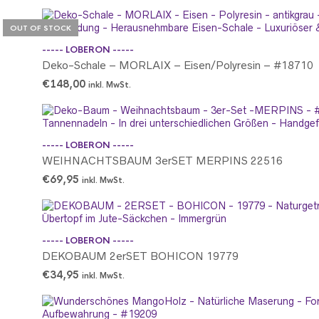
OUT OF STOCK
OUT OF STOCK
OUT OF STOCK
OUT OF STOCK
OUT OF STOCK
OUT OF STOCK
OUT OF STOCK
----- LOBERON -----
Deko-Schale – MORLAIX – Eisen/Polyresin – #18710
€
148,00
inkl. MwSt.
----- LOBERON -----
WEIHNACHTSBAUM 3erSET MERPINS 22516
€
69,95
inkl. MwSt.
----- LOBERON -----
DEKOBAUM 2erSET BOHICON 19779
€
34,95
inkl. MwSt.