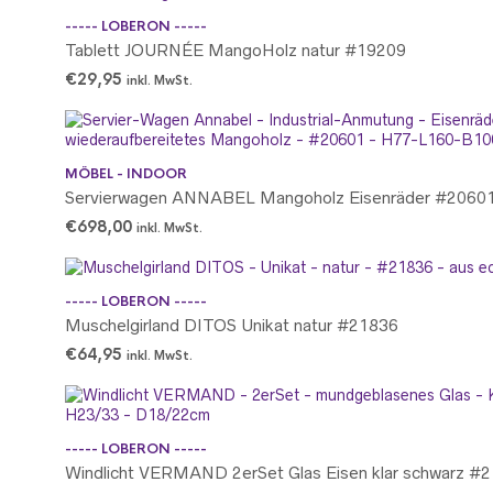
----- LOBERON -----
Tablett JOURNÉE MangoHolz natur #19209
€
29,95
inkl. MwSt.
MÖBEL - INDOOR
Servierwagen ANNABEL Mangoholz Eisenräder #2060
€
698,00
inkl. MwSt.
----- LOBERON -----
Muschelgirland DITOS Unikat natur #21836
€
64,95
inkl. MwSt.
----- LOBERON -----
Windlicht VERMAND 2erSet Glas Eisen klar schwarz #