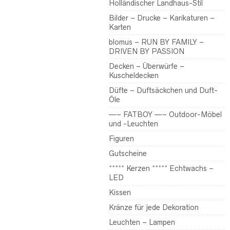
Holländischer Landhaus-Stil
Bilder – Drucke – Karikaturen –
Karten
blomus – RUN BY FAMILY –
DRIVEN BY PASSION
Decken – Überwürfe –
Kuscheldecken
Düfte – Duftsäckchen und Duft-
Öle
—– FATBOY —– Outdoor-Möbel
und -Leuchten
Figuren
Gutscheine
***** Kerzen ***** Echtwachs –
LED
Kissen
Kränze für jede Dekoration
Leuchten – Lampen