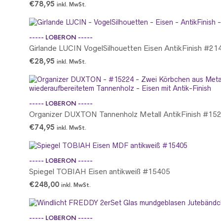
€
78,95
inkl. MwSt.
----- LOBERON -----
Girlande LUCIN VogelSilhouetten Eisen AntikFinish #21
€
28,95
inkl. MwSt.
----- LOBERON -----
Organizer DUXTON Tannenholz Metall AntikFinish #15
€
74,95
inkl. MwSt.
----- LOBERON -----
Spiegel TOBIAH Eisen antikweiß #15405
€
248,00
inkl. MwSt.
----- LOBERON -----