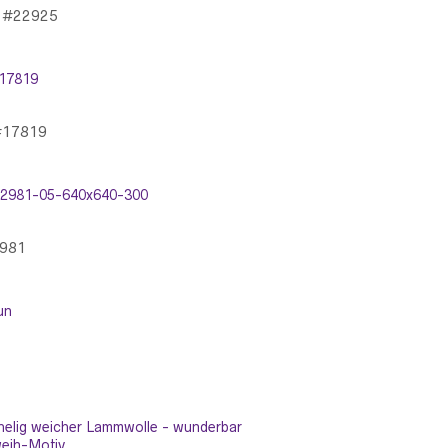
n #22925
 #17819
2981