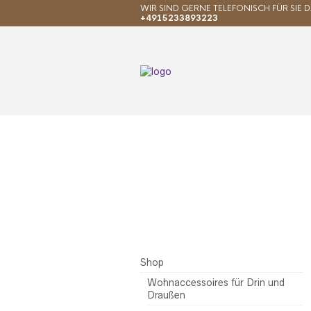
WIR SIND GERNE TELEFONISCH FÜR SIE D
+4915233893223
Shop
Wohnaccessoires für Drin und
Draußen