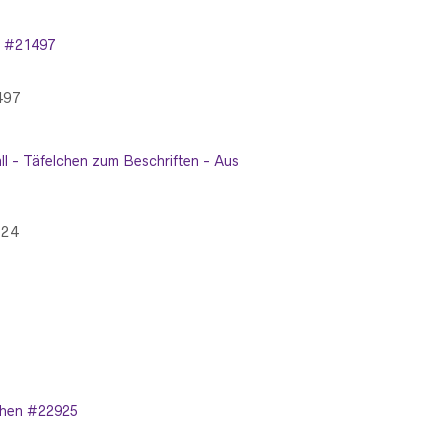
497
224