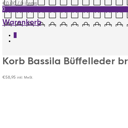
€
0,00
/ 0 items
0
Warenkorb
0
Korb Bassila Büffelleder 
€
58,95
inkl. MwSt.