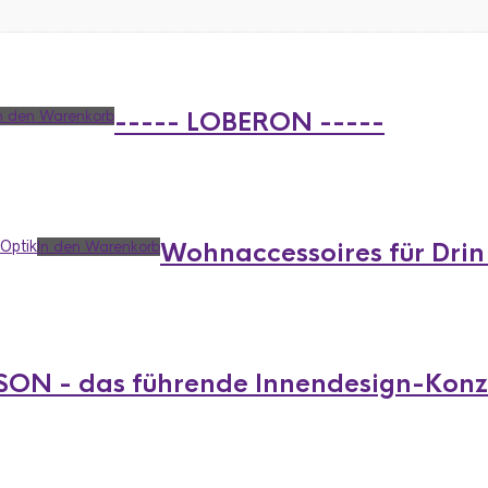
n den Warenkorb
----- LOBERON -----
In den Warenkorb
Wohnaccessoires für Dri
SON - das führende Innendesign-Kon