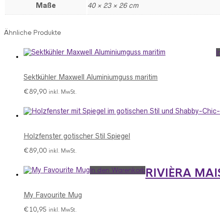
Maße
40 × 23 × 26 cm
Ähnliche Produkte
I
Sektkühler Maxwell Aluminiumguss maritim
€
89,90
inkl. MwSt.
Holzfenster gotischer Stil Spiegel
€
89,00
inkl. MwSt.
In den Warenkorb
RIVIÈRA MAI
My Favourite Mug
€
10,95
inkl. MwSt.