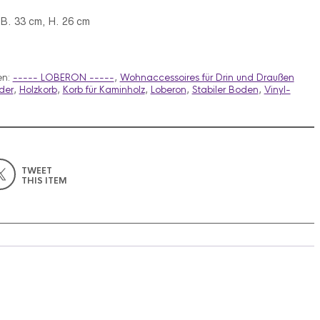
 B. 33 cm, H. 26 cm
en:
----- LOBERON -----
,
Wohnaccessoires für Drin und Draußen
eder
,
Holzkorb
,
Korb für Kaminholz
,
Loberon
,
Stabiler Boden
,
Vinyl-
TWEET
THIS ITEM