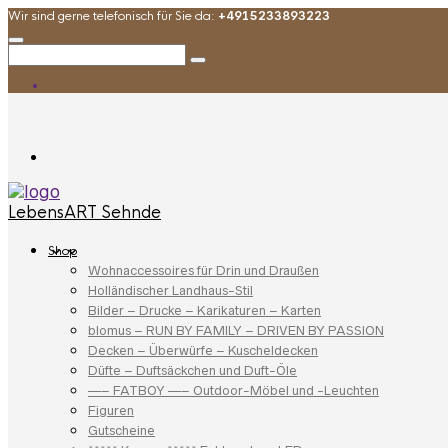
Wir sind gerne telefonisch für Sie da:
+4915233893223
LebensART Sehnde
Shop
Wohnaccessoires für Drin und Draußen
Holländischer Landhaus-Stil
Bilder – Drucke – Karikaturen – Karten
blomus – RUN BY FAMILY – DRIVEN BY PASSION
Decken – Überwürfe – Kuscheldecken
Düfte – Duftsäckchen und Duft-Öle
—– FATBOY —– Outdoor-Möbel und -Leuchten
Figuren
Gutscheine