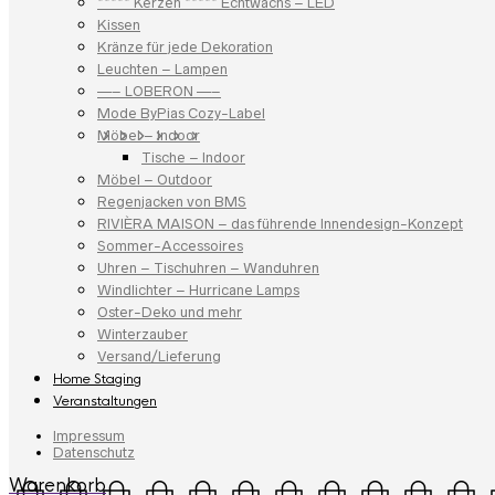
***** Kerzen ***** Echtwachs – LED
Kissen
Kränze für jede Dekoration
Leuchten – Lampen
—– LOBERON —–
Mode ByPias Cozy-Label
Möbel – Indoor
Tische – Indoor
Möbel – Outdoor
Regenjacken von BMS
RIVIÈRA MAISON – das führende Innendesign-Konzept
Sommer-Accessoires
Uhren – Tischuhren – Wanduhren
Windlichter – Hurricane Lamps
Oster-Deko und mehr
Winterzauber
Versand/Lieferung
Home Staging
Veranstaltungen
Impressum
Datenschutz
Warenkorb