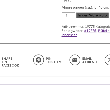
19775
Abmessungen (ca.): L. 40 cm,
Korb
In den Warenkorb
Bassila
Büffelleder
Artikelnummer:
19775
Kategori
braun
Schlagwörter:
#19775
,
Büffell
#19775
Innenseite
Menge
SHARE
PIN
EMAIL
ON
THIS ITEM
A FRIEND
FACEBOOK