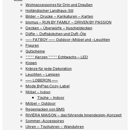
Wohnaccessoires für Drin und Draußen
Holländischer Landhaus-Stil
Bilder – Drucke – Karikaturen – Karten
blomus – RUN BY FAMILY – DRIVEN BY PASSION
Decken – Überwürfe – Kuscheldecken
Düfte – Duftsäckchen und Duft-Öle
—– FATBOY —– Outdoor-Möbel und -Leuchten
Figuren
Gutscheine
***** Kerzen ***** Echtwachs – LED
Kissen
Kränze für jede Dekoration
Leuchten – Lampen
—– LOBERON —–
Mode ByPias Cozy-Label
Möbel – Indoor
Tische – Indoor
Möbel – Outdoor
Regenjacken von BMS
RIVIÈRA MAISON – das führende Innendesign-Konzept
Sommer-Accessoires
Uhren – Tischuhren – Wanduhren