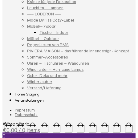
Kränze für jede Dekoration
Leuchten – Lampen
—– LOBERON —–
Mode ByPias Cozy-Label
Möbel – Indoor
Tische – Indoor
Möbel – Outdoor
Regenjacken von BMS
RIVIÈRA MAISON – das führende Innendesign-Konzept
Sommer-Accessoires
Uhren – Tischuhren – Wanduhren
Windlichter – Hurricane Lamps
Oster-Deko und mehr
Winterzauber
Versand/Lieferung
Home Staging
Veranstaltungen
Impressum
Datenschutz
Warenkorb
€
0,00
/ 0 items
0