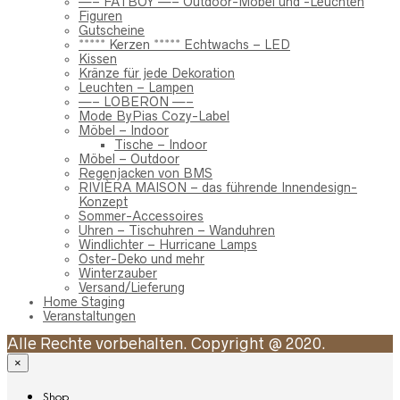
—– FATBOY —– Outdoor-Möbel und -Leuchten
Figuren
Gutscheine
***** Kerzen ***** Echtwachs – LED
Kissen
Kränze für jede Dekoration
Leuchten – Lampen
—– LOBERON —–
Mode ByPias Cozy-Label
Möbel – Indoor
Tische – Indoor
Möbel – Outdoor
Regenjacken von BMS
RIVIÈRA MAISON – das führende Innendesign-
Konzept
Sommer-Accessoires
Uhren – Tischuhren – Wanduhren
Windlichter – Hurricane Lamps
Oster-Deko und mehr
Winterzauber
Versand/Lieferung
Home Staging
Veranstaltungen
Alle Rechte vorbehalten. Copyright @ 2020.
×
Shop