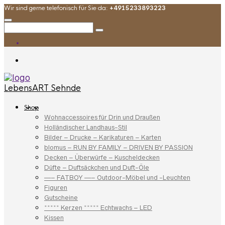
Wir sind gerne telefonisch für Sie da:
+4915233893223
LebensART Sehnde
Shop
Wohnaccessoires für Drin und Draußen
Holländischer Landhaus-Stil
Bilder – Drucke – Karikaturen – Karten
blomus – RUN BY FAMILY – DRIVEN BY PASSION
Decken – Überwürfe – Kuscheldecken
Düfte – Duftsäckchen und Duft-Öle
—– FATBOY —– Outdoor-Möbel und -Leuchten
Figuren
Gutscheine
***** Kerzen ***** Echtwachs – LED
Kissen