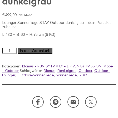
dunkelgrau
€
499,00
inkl. MwSt.
Lounger Sonnenliege STAY Outdoor dunkelgrau – dein Paradies
zuhause
L.120 – B.60 – H.75 cm (6 KG)
STAY
In den Warenkorb
Lounger
L
Outdoor
Kategorien:
blomus - RUN BY FAMILY - DRIVEN BY PASSION
,
Möbel
dunkelgrau
- Outdoor
Schlagwörter:
Blomus
,
Dunkelgrau
,
Outdoor
,
Outdoor-
Menge
Lounger
,
Outdoor-Sonnenliege
,
Sonnenliege
,
STAY