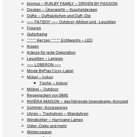
blomus – RUN BY FAMILY – DRIVEN BY PASSION
Decken – Überwürfe – Kuscheldecken
Düfte – Duftsäckchen und Duft-Öle
—– FATBOY —– Outdoor-Möbel und -Leuchten
Figuren
Gutscheine
***** Kerzen ***** Echtwachs – LED
Kissen
Kränze für jede Dekoration
Leuchten – Lampen
—– LOBERON —–
Mode ByPias Cozy-Label
Möbel – Indoor
Tische – Indoor
Möbel – Outdoor
Regenjacken von BMS
RIVIÈRA MAISON – das führende Innendesign-Konzept
Sommer-Accessoires
Uhren – Tischuhren – Wanduhren
Windlichter – Hurricane Lamps
Oster-Deko und mehr
Winterzauber