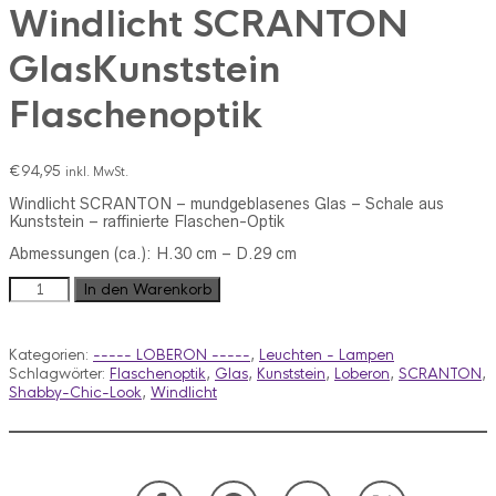
Windlicht SCRANTON
GlasKunststein
Flaschenoptik
€
94,95
inkl. MwSt.
Windlicht SCRANTON – mundgeblasenes Glas –
Schale aus
Kunststein – r
affinierte Flaschen-Optik
Abmessungen (ca.): H.30 cm – D.29 cm
Windlicht
In den Warenkorb
SCRANTON
GlasKunststein
Flaschenoptik
Kategorien:
----- LOBERON -----
,
Leuchten - Lampen
Menge
Schlagwörter:
Flaschenoptik
,
Glas
,
Kunststein
,
Loberon
,
SCRANTON
,
Shabby-Chic-Look
,
Windlicht