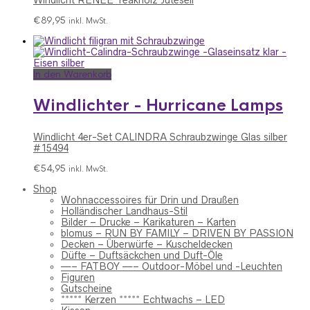
€
89,95
inkl. MwSt.
In den Warenkorb
Windlichter - Hurricane Lamps
Windlicht 4er-Set CALINDRA Schraubzwinge Glas silber
#15494
€
54,95
inkl. MwSt.
Shop
Wohnaccessoires für Drin und Draußen
Holländischer Landhaus-Stil
Bilder – Drucke – Karikaturen – Karten
blomus – RUN BY FAMILY – DRIVEN BY PASSION
Decken – Überwürfe – Kuscheldecken
Düfte – Duftsäckchen und Duft-Öle
—– FATBOY —– Outdoor-Möbel und -Leuchten
Figuren
Gutscheine
***** Kerzen ***** Echtwachs – LED