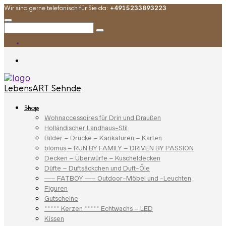
Wir sind gerne telefonisch für Sie da:
+4915233893223
LebensART Sehnde
Shop
Wohnaccessoires für Drin und Draußen
Holländischer Landhaus-Stil
Bilder – Drucke – Karikaturen – Karten
blomus – RUN BY FAMILY – DRIVEN BY PASSION
Decken – Überwürfe – Kuscheldecken
Düfte – Duftsäckchen und Duft-Öle
—– FATBOY —– Outdoor-Möbel und -Leuchten
Figuren
Gutscheine
***** Kerzen ***** Echtwachs – LED
Kissen