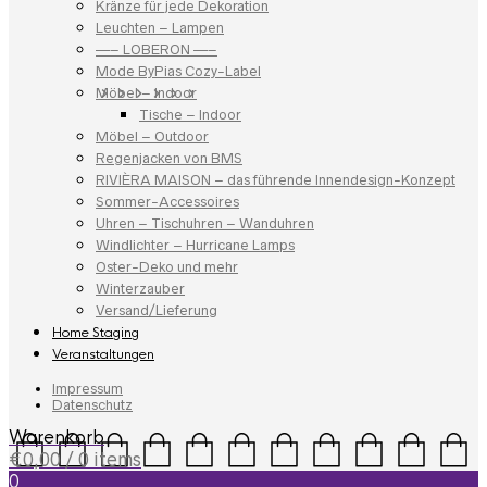
Kränze für jede Dekoration
Leuchten – Lampen
—– LOBERON —–
Mode ByPias Cozy-Label
Möbel – Indoor
Tische – Indoor
Möbel – Outdoor
Regenjacken von BMS
RIVIÈRA MAISON – das führende Innendesign-Konzept
Sommer-Accessoires
Uhren – Tischuhren – Wanduhren
Windlichter – Hurricane Lamps
Oster-Deko und mehr
Winterzauber
Versand/Lieferung
Home Staging
Veranstaltungen
Impressum
Datenschutz
Warenkorb
€
0,00
/ 0 items
0