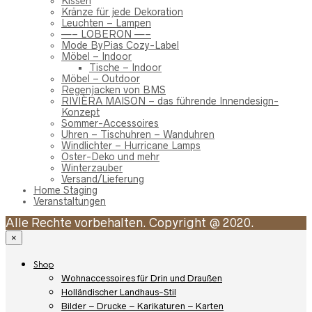
Kissen
Kränze für jede Dekoration
Leuchten – Lampen
—– LOBERON —–
Mode ByPias Cozy-Label
Möbel – Indoor
Tische – Indoor
Möbel – Outdoor
Regenjacken von BMS
RIVIÈRA MAISON – das führende Innendesign-
Konzept
Sommer-Accessoires
Uhren – Tischuhren – Wanduhren
Windlichter – Hurricane Lamps
Oster-Deko und mehr
Winterzauber
Versand/Lieferung
Home Staging
Veranstaltungen
Alle Rechte vorbehalten. Copyright @ 2020.
×
Shop
Wohnaccessoires für Drin und Draußen
Holländischer Landhaus-Stil
Bilder – Drucke – Karikaturen – Karten