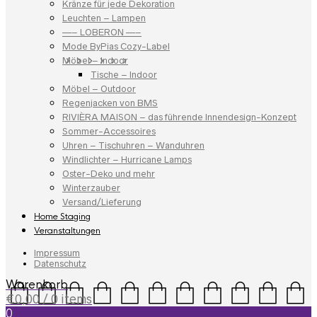
Kränze für jede Dekoration
Leuchten – Lampen
—– LOBERON —–
Mode ByPias Cozy-Label
Möbel – Indoor
Tische – Indoor
Möbel – Outdoor
Regenjacken von BMS
RIVIÈRA MAISON – das führende Innendesign-Konzept
Sommer-Accessoires
Uhren – Tischuhren – Wanduhren
Windlichter – Hurricane Lamps
Oster-Deko und mehr
Winterzauber
Versand/Lieferung
Home Staging
Veranstaltungen
Impressum
Datenschutz
Warenkorb
€
0,00
/ 0 items
0