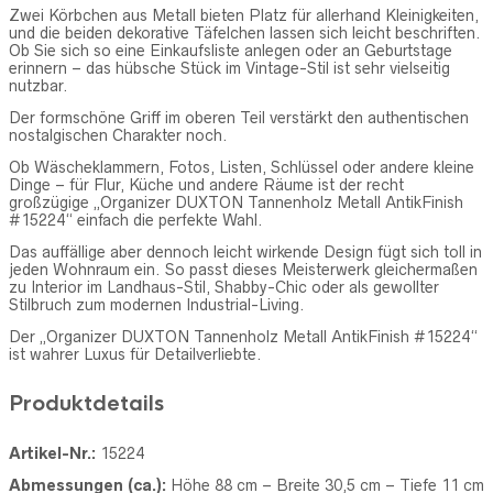
Zwei Körbchen aus Metall bieten Platz für allerhand Kleinigkeiten,
und die beiden dekorative Täfelchen lassen sich leicht beschriften.
Ob Sie sich so eine Einkaufsliste anlegen oder an Geburtstage
erinnern – das hübsche Stück im Vintage-Stil ist sehr vielseitig
nutzbar.
Der formschöne Griff im oberen Teil verstärkt den authentischen
nostalgischen Charakter noch.
Ob Wäscheklammern, Fotos, Listen, Schlüssel oder andere kleine
Dinge – für Flur, Küche und andere Räume ist der recht
großzügige „Organizer DUXTON Tannenholz Metall AntikFinish
#15224“ einfach die perfekte Wahl.
Das auffällige aber dennoch leicht wirkende Design fügt sich toll in
jeden Wohnraum ein. So passt dieses Meisterwerk gleichermaßen
zu Interior im Landhaus-Stil, Shabby-Chic oder als gewollter
Stilbruch zum modernen Industrial-Living.
Der „Organizer DUXTON Tannenholz Metall AntikFinish #15224“
ist wahrer Luxus für Detailverliebte.
Produktdetails
Artikel-Nr.:
15224
Abmessungen (ca.):
Höhe 88 cm – Breite 30,5 cm – Tiefe 11 cm