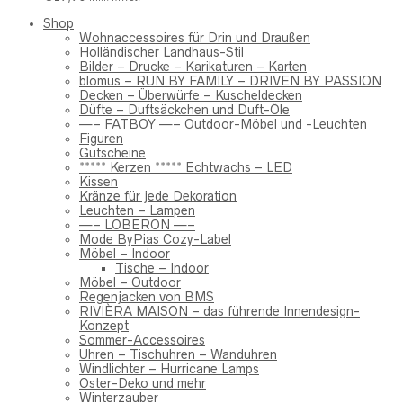
Shop
Wohnaccessoires für Drin und Draußen
Holländischer Landhaus-Stil
Bilder – Drucke – Karikaturen – Karten
blomus – RUN BY FAMILY – DRIVEN BY PASSION
Decken – Überwürfe – Kuscheldecken
Düfte – Duftsäckchen und Duft-Öle
—– FATBOY —– Outdoor-Möbel und -Leuchten
Figuren
Gutscheine
***** Kerzen ***** Echtwachs – LED
Kissen
Kränze für jede Dekoration
Leuchten – Lampen
—– LOBERON —–
Mode ByPias Cozy-Label
Möbel – Indoor
Tische – Indoor
Möbel – Outdoor
Regenjacken von BMS
RIVIÈRA MAISON – das führende Innendesign-
Konzept
Sommer-Accessoires
Uhren – Tischuhren – Wanduhren
Windlichter – Hurricane Lamps
Oster-Deko und mehr
Winterzauber