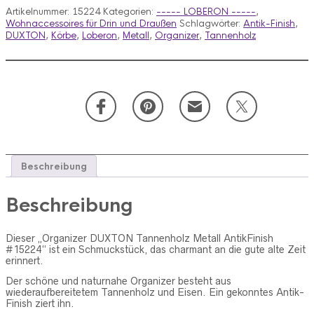
Metall
Artikelnummer:
15224
Kategorien:
----- LOBERON -----
,
AntikFinish
Wohnaccessoires für Drin und Draußen
Schlagwörter:
Antik-Finish
,
#15224
DUXTON
,
Körbe
,
Loberon
,
Metall
,
Organizer
,
Tannenholz
Menge
Beschreibung
Beschreibung
Dieser „Organizer DUXTON Tannenholz Metall AntikFinish
#15224“ ist ein Schmuckstück, das charmant an die gute alte Zeit
erinnert.
Der schöne und naturnahe Organizer besteht aus
wiederaufbereitetem Tannenholz und Eisen. Ein gekonntes Antik-
Finish ziert ihn.