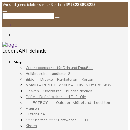
Wir sind gerne telefonisch für Sie da:
+4915233893223
LebensART Sehnde
Shop
Wohnaccessoires für Drin und Draußen
Holländischer Landhaus-Stil
Bilder – Drucke – Karikaturen – Karten
blomus – RUN BY FAMILY – DRIVEN BY PASSION
Decken – Überwürfe – Kuscheldecken
Düfte – Duftsäckchen und Duft-Öle
—– FATBOY —– Outdoor-Möbel und -Leuchten
Figuren
Gutscheine
***** Kerzen ***** Echtwachs – LED
Kissen